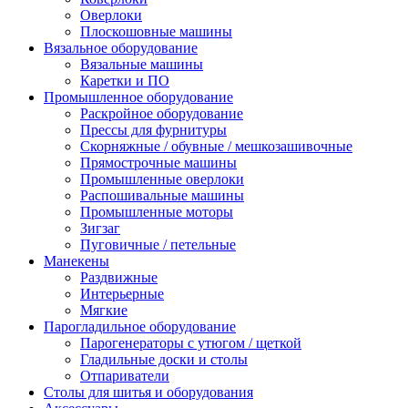
Оверлоки
Плоскошовные машины
Вязальное оборудование
Вязальные машины
Каретки и ПО
Промышленное оборудование
Раскройное оборудование
Прессы для фурнитуры
Скорняжные / обувные / мешкозашивочные
Прямострочные машины
Промышленные оверлоки
Распошивальные машины
Промышленные моторы
Зигзаг
Пуговичные / петельные
Манекены
Раздвижные
Интерьерные
Мягкие
Парогладильное оборудование
Парогенераторы с утюгом / щеткой
Гладильные доски и столы
Отпариватели
Столы для шитья и оборудования