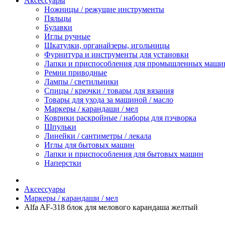
Аксессуары
Ножницы / режущие инструменты
Пяльцы
Булавки
Иглы ручные
Шкатулки, органайзеры, игольницы
Фурнитура и инструменты для установки
Лапки и приспособления для промышленных маши
Ремни приводные
Лампы / светильники
Спицы / крючки / товары для вязания
Товары для ухода за машиной / масло
Маркеры / карандаши / мел
Коврики раскройные / наборы для пэчворка
Шпульки
Линейки / сантиметры / лекала
Иглы для бытовых машин
Лапки и приспособления для бытовых машин
Наперстки
Аксессуары
Маркеры / карандаши / мел
Alfa AF-318 блок для мелового карандаша желтый