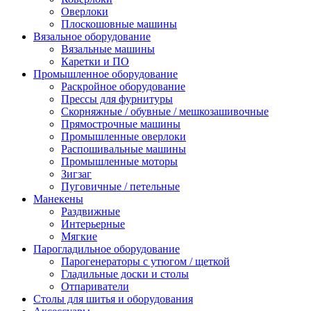
Оверлоки
Плоскошовные машины
Вязальное оборудование
Вязальные машины
Каретки и ПО
Промышленное оборудование
Раскройное оборудование
Прессы для фурнитуры
Скорняжные / обувные / мешкозашивочные
Прямострочные машины
Промышленные оверлоки
Распошивальные машины
Промышленные моторы
Зигзаг
Пуговичные / петельные
Манекены
Раздвижные
Интерьерные
Мягкие
Парогладильное оборудование
Парогенераторы с утюгом / щеткой
Гладильные доски и столы
Отпариватели
Столы для шитья и оборудования