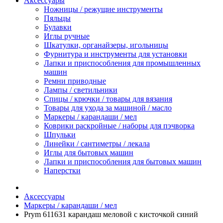
Аксессуары
Ножницы / режущие инструменты
Пяльцы
Булавки
Иглы ручные
Шкатулки, органайзеры, игольницы
Фурнитура и инструменты для установки
Лапки и приспособления для промышленных
машин
Ремни приводные
Лампы / светильники
Спицы / крючки / товары для вязания
Товары для ухода за машиной / масло
Маркеры / карандаши / мел
Коврики раскройные / наборы для пэчворка
Шпульки
Линейки / сантиметры / лекала
Иглы для бытовых машин
Лапки и приспособления для бытовых машин
Наперстки
Аксессуары
Маркеры / карандаши / мел
Prym 611631 карандаш меловой с кисточкой синий