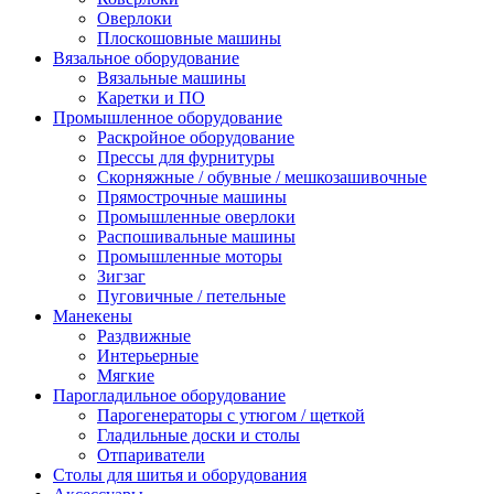
Оверлоки
Плоскошовные машины
Вязальное оборудование
Вязальные машины
Каретки и ПО
Промышленное оборудование
Раскройное оборудование
Прессы для фурнитуры
Скорняжные / обувные / мешкозашивочные
Прямострочные машины
Промышленные оверлоки
Распошивальные машины
Промышленные моторы
Зигзаг
Пуговичные / петельные
Манекены
Раздвижные
Интерьерные
Мягкие
Парогладильное оборудование
Парогенераторы с утюгом / щеткой
Гладильные доски и столы
Отпариватели
Столы для шитья и оборудования