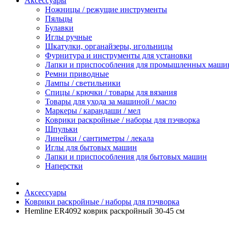
Аксессуары
Ножницы / режущие инструменты
Пяльцы
Булавки
Иглы ручные
Шкатулки, органайзеры, игольницы
Фурнитура и инструменты для установки
Лапки и приспособления для промышленных маши
Ремни приводные
Лампы / светильники
Спицы / крючки / товары для вязания
Товары для ухода за машиной / масло
Маркеры / карандаши / мел
Коврики раскройные / наборы для пэчворка
Шпульки
Линейки / сантиметры / лекала
Иглы для бытовых машин
Лапки и приспособления для бытовых машин
Наперстки
Аксессуары
Коврики раскройные / наборы для пэчворка
Hemline ER4092 коврик раскройный 30-45 см