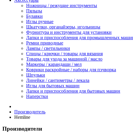
Аксессуары
Ножницы / режущие инструменты
Пяльцы
Булавки
Иглы ручные
Шкатулки, органайзеры, игольницы
Фурнитура и инструменты для установки
Лапки и приспособления для промышленных маши
Ремни приводные
Лампы / светильники
Спицы / крючки / товары для вязания
Товары для ухода за машиной / масло
Маркеры / карандаши / мел
Коврики раскройные / наборы для пэчворка
Шпульки
Линейки / сантиметры / лекала
Иглы для бытовых машин
Лапки и приспособления для бытовых машин
Наперстки
Производитель
Hemline
Производители