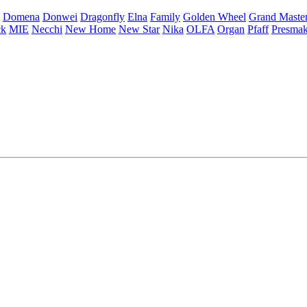
Domena
Donwei
Dragonfly
Elna
Family
Golden Wheel
Grand Maste
ck
MIE
Necchi
New Home
New Star
Nika
OLFA
Organ
Pfaff
Presma