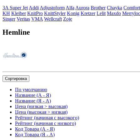
3A Super Jet
Addi
Adjustoform
Alfa
Aurora
Brother
Chayka
Comfort
KH
Kleiber
KnitPro
KnittStyler
Konig
Kretzer
Lelit
Maxdo
Merrylo
Singer
Veritas
VMA
Wellcraft
Zoje
Hemline
Сортировка
По умолчанию
Название (А - Я)
Название (Я - А)
Цена (низкая > высокая)
Цена (высокая > низкая)
Рейтинг (начиная с высокого)
Рейтинг (начиная с низкого)
Код Товара (А - Я)
Код Товара (Я - А)