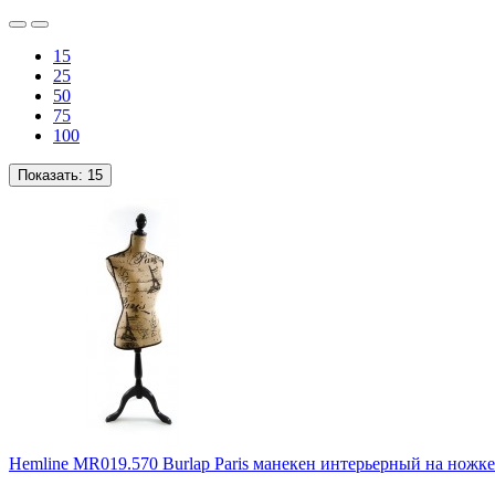
15
25
50
75
100
Показать:
15
Hemline MR019.570 Burlap Paris манекен интерьерный на ножке