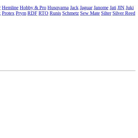
r
Hemline
Hobby & Pro
Husqvarna
Jack
Jaguar
Janome
Jati
JIN
Juki
k
Protex
Prym
RDF
RTO
Runis
Schmetz
Sew Mate
Silter
Silver Reed