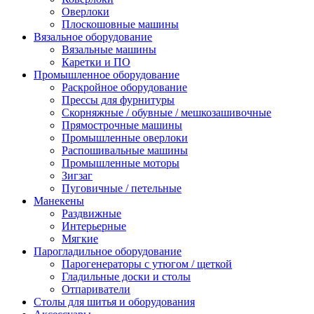
Оверлоки
Плоскошовные машины
Вязальное оборудование
Вязальные машины
Каретки и ПО
Промышленное оборудование
Раскройное оборудование
Прессы для фурнитуры
Скорняжные / обувные / мешкозашивочные
Прямострочные машины
Промышленные оверлоки
Распошивальные машины
Промышленные моторы
Зигзаг
Пуговичные / петельные
Манекены
Раздвижные
Интерьерные
Мягкие
Парогладильное оборудование
Парогенераторы с утюгом / щеткой
Гладильные доски и столы
Отпариватели
Столы для шитья и оборудования