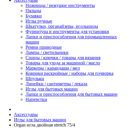
Аксессуары
Ножницы / режущие инструменты
Пяльцы
Булавки
Иглы ручные
Шкатулки, органайзеры, игольницы
Фурнитура и инструменты для установки
Лапки и приспособления для промышленных
машин
Ремни приводные
Лампы / светильники
Спицы / крючки / товары для вязания
Товары для ухода за машиной / масло
Маркеры / карандаши / мел
Коврики раскройные / наборы для пэчворка
Шпульки
Линейки / сантиметры / лекала
Иглы для бытовых машин
Лапки и приспособления для бытовых машин
Наперстки
Аксессуары
Иглы для бытовых машин
Organ игла двойная stretch 75/4