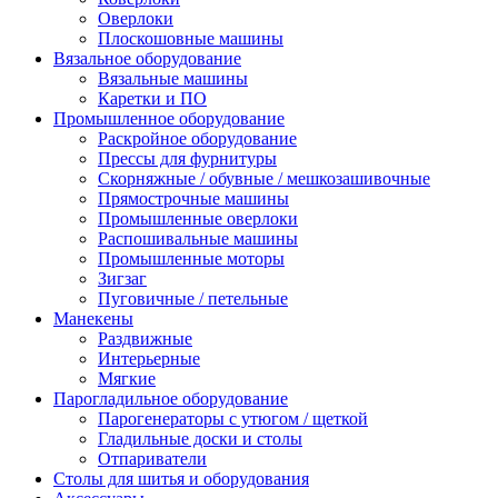
Оверлоки
Плоскошовные машины
Вязальное оборудование
Вязальные машины
Каретки и ПО
Промышленное оборудование
Раскройное оборудование
Прессы для фурнитуры
Скорняжные / обувные / мешкозашивочные
Прямострочные машины
Промышленные оверлоки
Распошивальные машины
Промышленные моторы
Зигзаг
Пуговичные / петельные
Манекены
Раздвижные
Интерьерные
Мягкие
Парогладильное оборудование
Парогенераторы с утюгом / щеткой
Гладильные доски и столы
Отпариватели
Столы для шитья и оборудования