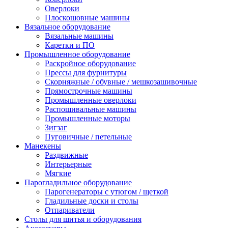
Оверлоки
Плоскошовные машины
Вязальное оборудование
Вязальные машины
Каретки и ПО
Промышленное оборудование
Раскройное оборудование
Прессы для фурнитуры
Скорняжные / обувные / мешкозашивочные
Прямострочные машины
Промышленные оверлоки
Распошивальные машины
Промышленные моторы
Зигзаг
Пуговичные / петельные
Манекены
Раздвижные
Интерьерные
Мягкие
Парогладильное оборудование
Парогенераторы с утюгом / щеткой
Гладильные доски и столы
Отпариватели
Столы для шитья и оборудования