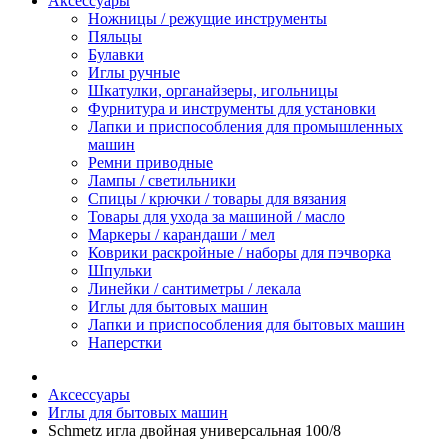
Аксессуары
Ножницы / режущие инструменты
Пяльцы
Булавки
Иглы ручные
Шкатулки, органайзеры, игольницы
Фурнитура и инструменты для установки
Лапки и приспособления для промышленных
машин
Ремни приводные
Лампы / светильники
Спицы / крючки / товары для вязания
Товары для ухода за машиной / масло
Маркеры / карандаши / мел
Коврики раскройные / наборы для пэчворка
Шпульки
Линейки / сантиметры / лекала
Иглы для бытовых машин
Лапки и приспособления для бытовых машин
Наперстки
Аксессуары
Иглы для бытовых машин
Schmetz игла двойная универсальная 100/8