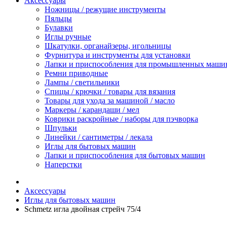
Аксессуары
Ножницы / режущие инструменты
Пяльцы
Булавки
Иглы ручные
Шкатулки, органайзеры, игольницы
Фурнитура и инструменты для установки
Лапки и приспособления для промышленных маши
Ремни приводные
Лампы / светильники
Спицы / крючки / товары для вязания
Товары для ухода за машиной / масло
Маркеры / карандаши / мел
Коврики раскройные / наборы для пэчворка
Шпульки
Линейки / сантиметры / лекала
Иглы для бытовых машин
Лапки и приспособления для бытовых машин
Наперстки
Аксессуары
Иглы для бытовых машин
Schmetz игла двойная стрейч 75/4