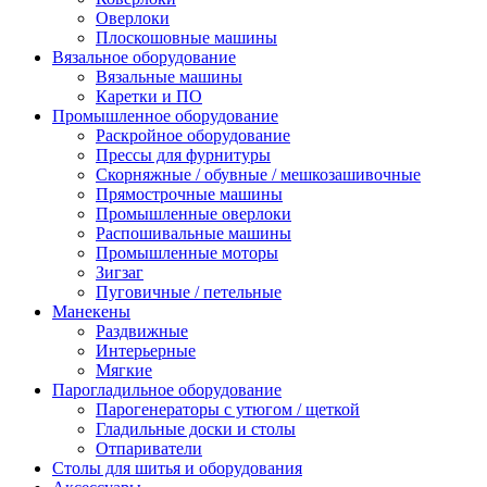
Оверлоки
Плоскошовные машины
Вязальное оборудование
Вязальные машины
Каретки и ПО
Промышленное оборудование
Раскройное оборудование
Прессы для фурнитуры
Скорняжные / обувные / мешкозашивочные
Прямострочные машины
Промышленные оверлоки
Распошивальные машины
Промышленные моторы
Зигзаг
Пуговичные / петельные
Манекены
Раздвижные
Интерьерные
Мягкие
Парогладильное оборудование
Парогенераторы с утюгом / щеткой
Гладильные доски и столы
Отпариватели
Столы для шитья и оборудования