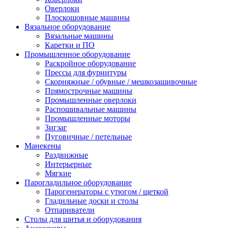
Оверлоки
Плоскошовные машины
Вязальное оборудование
Вязальные машины
Каретки и ПО
Промышленное оборудование
Раскройное оборудование
Прессы для фурнитуры
Скорняжные / обувные / мешкозашивочные
Прямострочные машины
Промышленные оверлоки
Распошивальные машины
Промышленные моторы
Зигзаг
Пуговичные / петельные
Манекены
Раздвижные
Интерьерные
Мягкие
Парогладильное оборудование
Парогенераторы с утюгом / щеткой
Гладильные доски и столы
Отпариватели
Столы для шитья и оборудования