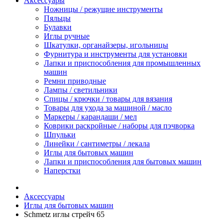
Аксессуары
Ножницы / режущие инструменты
Пяльцы
Булавки
Иглы ручные
Шкатулки, органайзеры, игольницы
Фурнитура и инструменты для установки
Лапки и приспособления для промышленных
машин
Ремни приводные
Лампы / светильники
Спицы / крючки / товары для вязания
Товары для ухода за машиной / масло
Маркеры / карандаши / мел
Коврики раскройные / наборы для пэчворка
Шпульки
Линейки / сантиметры / лекала
Иглы для бытовых машин
Лапки и приспособления для бытовых машин
Наперстки
Аксессуары
Иглы для бытовых машин
Schmetz иглы стрейч 65