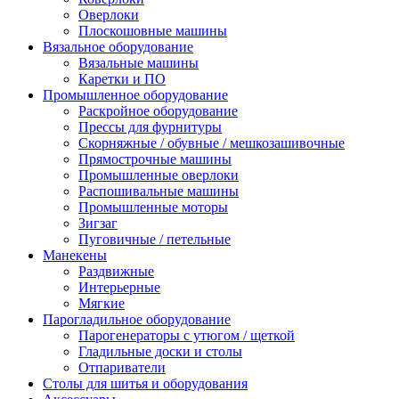
Оверлоки
Плоскошовные машины
Вязальное оборудование
Вязальные машины
Каретки и ПО
Промышленное оборудование
Раскройное оборудование
Прессы для фурнитуры
Скорняжные / обувные / мешкозашивочные
Прямострочные машины
Промышленные оверлоки
Распошивальные машины
Промышленные моторы
Зигзаг
Пуговичные / петельные
Манекены
Раздвижные
Интерьерные
Мягкие
Парогладильное оборудование
Парогенераторы с утюгом / щеткой
Гладильные доски и столы
Отпариватели
Столы для шитья и оборудования