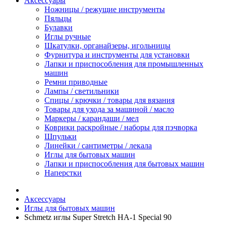
Аксессуары
Ножницы / режущие инструменты
Пяльцы
Булавки
Иглы ручные
Шкатулки, органайзеры, игольницы
Фурнитура и инструменты для установки
Лапки и приспособления для промышленных
машин
Ремни приводные
Лампы / светильники
Спицы / крючки / товары для вязания
Товары для ухода за машиной / масло
Маркеры / карандаши / мел
Коврики раскройные / наборы для пэчворка
Шпульки
Линейки / сантиметры / лекала
Иглы для бытовых машин
Лапки и приспособления для бытовых машин
Наперстки
Аксессуары
Иглы для бытовых машин
Schmetz иглы Super Stretch HA-1 Special 90