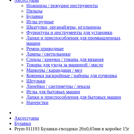
Аксессуары
Ножницы / режущие инструменты
Пяльцы
Булавки
Иглы ручные
Шкатулки, органайзеры, игольницы
Фурнитура и инструменты для установки
Лапки и приспособления для промышленных
машин
Ремни приводные
Лампы / светильники
Спицы / крючки / товары для вязания
Товары для ухода за машиной / масло
Маркеры / карандаши / мел
Коврики раскройные / наборы для пэчворка
Шпульки
Линейки / сантиметры / лекала
Иглы для бытовых машин
Лапки и приспособления для бытовых машин
Наперстки
Аксессуары
Булавки
Prym 011193 Булавки-гвоздики 26х0,65мм в коробке 15г