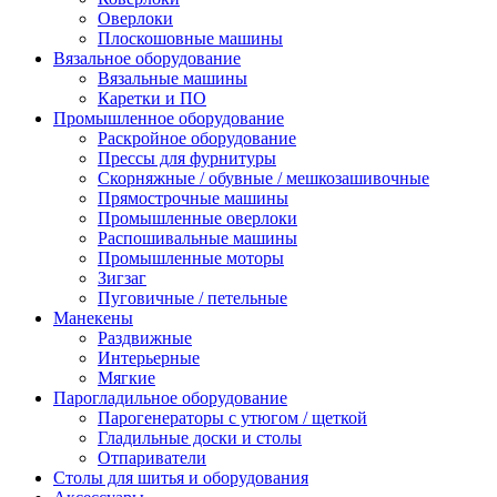
Оверлоки
Плоскошовные машины
Вязальное оборудование
Вязальные машины
Каретки и ПО
Промышленное оборудование
Раскройное оборудование
Прессы для фурнитуры
Скорняжные / обувные / мешкозашивочные
Прямострочные машины
Промышленные оверлоки
Распошивальные машины
Промышленные моторы
Зигзаг
Пуговичные / петельные
Манекены
Раздвижные
Интерьерные
Мягкие
Парогладильное оборудование
Парогенераторы с утюгом / щеткой
Гладильные доски и столы
Отпариватели
Столы для шитья и оборудования