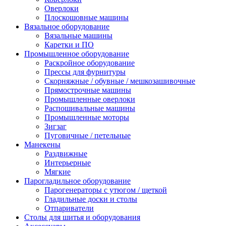
Оверлоки
Плоскошовные машины
Вязальное оборудование
Вязальные машины
Каретки и ПО
Промышленное оборудование
Раскройное оборудование
Прессы для фурнитуры
Скорняжные / обувные / мешкозашивочные
Прямострочные машины
Промышленные оверлоки
Распошивальные машины
Промышленные моторы
Зигзаг
Пуговичные / петельные
Манекены
Раздвижные
Интерьерные
Мягкие
Парогладильное оборудование
Парогенераторы с утюгом / щеткой
Гладильные доски и столы
Отпариватели
Столы для шитья и оборудования