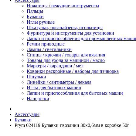
Аксессуары
Ножницы / режущие инструменты
Пяльцы
Булавки
Иглы ручные
Шкатулки, органайзеры, игольницы
Фурнитура и инструменты для установки
Лапки и приспособления для промышленных маши
Ремни приводные
Лампы / светильники
Спицы / крючки / товары для вязания
Товары для ухода за машиной / масло
Маркеры / карандаши / мел
Коврики раскройные / наборы для пэчворка
Шпульки
Линейки / сантиметры / лекала
Иглы для бытовых машин
Лапки и приспособления для бытовых машин
Наперстки
Аксессуары
Булавки
Prym 024119 Булавки-гвоздики 30х0,6мм в коробке 50г