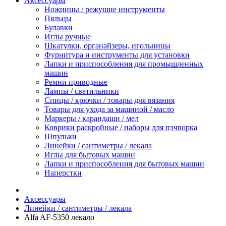
Аксессуары
Ножницы / режущие инструменты
Пяльцы
Булавки
Иглы ручные
Шкатулки, органайзеры, игольницы
Фурнитура и инструменты для установки
Лапки и приспособления для промышленных
машин
Ремни приводные
Лампы / светильники
Спицы / крючки / товары для вязания
Товары для ухода за машиной / масло
Маркеры / карандаши / мел
Коврики раскройные / наборы для пэчворка
Шпульки
Линейки / сантиметры / лекала
Иглы для бытовых машин
Лапки и приспособления для бытовых машин
Наперстки
Аксессуары
Линейки / сантиметры / лекала
Alfa AF-5350 лекало