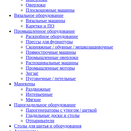
Оверлоки
Плоскошовные машины
Вязальное оборудование
Вязальные машины
Каретки и ПО
Промышленное оборудование
Раскройное оборудование
Прессы для фурнитуры
Скорняжные / обувные / мешкозашивочные
Прямострочные машины
Промышленные оверлоки
Распошивальные машины
Промышленные моторы
Зигзаг
Пуговичные / петельные
Манекены
Раздвижные
Интерьерные
Мягкие
Парогладильное оборудование
Парогенераторы с утюгом / щеткой
Гладильные доски и столы
Отпариватели
Столы для шитья и оборудования