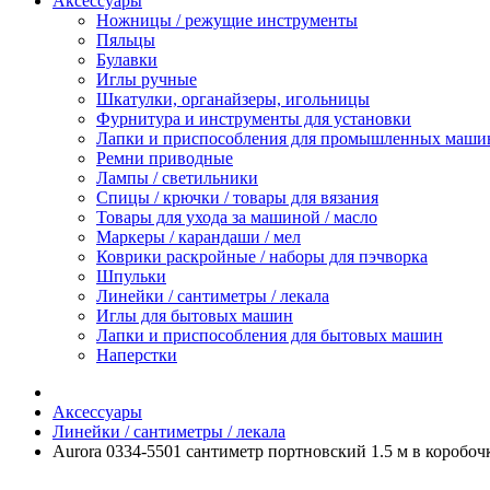
Аксессуары
Ножницы / режущие инструменты
Пяльцы
Булавки
Иглы ручные
Шкатулки, органайзеры, игольницы
Фурнитура и инструменты для установки
Лапки и приспособления для промышленных маши
Ремни приводные
Лампы / светильники
Спицы / крючки / товары для вязания
Товары для ухода за машиной / масло
Маркеры / карандаши / мел
Коврики раскройные / наборы для пэчворка
Шпульки
Линейки / сантиметры / лекала
Иглы для бытовых машин
Лапки и приспособления для бытовых машин
Наперстки
Аксессуары
Линейки / сантиметры / лекала
Aurora 0334-5501 сантиметр портновский 1.5 м в коробоч