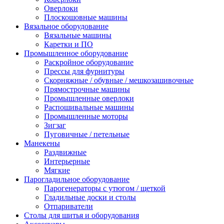
Оверлоки
Плоскошовные машины
Вязальное оборудование
Вязальные машины
Каретки и ПО
Промышленное оборудование
Раскройное оборудование
Прессы для фурнитуры
Скорняжные / обувные / мешкозашивочные
Прямострочные машины
Промышленные оверлоки
Распошивальные машины
Промышленные моторы
Зигзаг
Пуговичные / петельные
Манекены
Раздвижные
Интерьерные
Мягкие
Парогладильное оборудование
Парогенераторы с утюгом / щеткой
Гладильные доски и столы
Отпариватели
Столы для шитья и оборудования