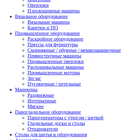
Оверлоки
Плоскошовные машины
Вязальное оборудование
Вязальные машины
Каретки и ПО
Промышленное оборудование
Раскройное оборудование
Прессы для фурнитуры
Скорняжные / обувные / мешкозашивочные
Прямострочные машины
Промышленные оверлоки
Распошивальные машины
Промышленные моторы
Зигзаг
Пуговичные / петельные
Манекены
Раздвижные
Интерьерные
Мягкие
Парогладильное оборудование
Парогенераторы с утюгом / щеткой
Гладильные доски и столы
Отпариватели
Столы для шитья и оборудования