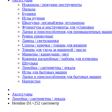
Аксессуары
Ножницы / режущие инструменты
Пяльцы
Булавки
Иглы ручные
Шкатулки, органайзеры, игольницы
Фурнитура и инструменты для установки
Лапки и приспособления для промышленных маши
Ремни приводные
Лампы / светильники
Спицы / крючки / товары для вязания
Товары для ухода за машиной / масло
Маркеры / карандаши / мел
Коврики раскройные / наборы для пэчворка
Шпульки
Линейки / сантиметры / лекала
Иглы для бытовых машин
Лапки и приспособления для бытовых машин
Наперстки
Аксессуары
Линейки / сантиметры / лекала
Hemline DJ.+252 сантиметр