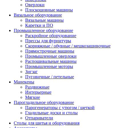
Оверлоки
Плоскошовные машины
Вязальное оборудование
Вязальные машины
Каретки и ПО
Промышленное оборудование
Раскройное оборудование
Прессы для фурнитуры
Скорняжные / обувные / мешкозашивочные
Прямострочные машины
Промышленные оверлоки
Распошивальные машины
Промышленные моторы
Зигзаг
Пуговичные / петельные
Манекены
Раздвижные
Интерьерные
Мягкие
Парогладильное оборудование
Парогенераторы с утюгом / щеткой
Гладильные доски и столы
Отпариватели
Столы для шитья и оборудования