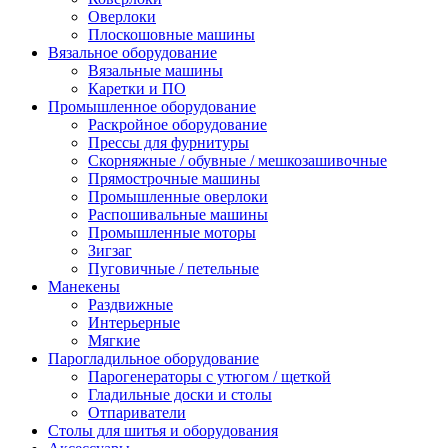
Оверлоки
Плоскошовные машины
Вязальное оборудование
Вязальные машины
Каретки и ПО
Промышленное оборудование
Раскройное оборудование
Прессы для фурнитуры
Скорняжные / обувные / мешкозашивочные
Прямострочные машины
Промышленные оверлоки
Распошивальные машины
Промышленные моторы
Зигзаг
Пуговичные / петельные
Манекены
Раздвижные
Интерьерные
Мягкие
Парогладильное оборудование
Парогенераторы с утюгом / щеткой
Гладильные доски и столы
Отпариватели
Столы для шитья и оборудования