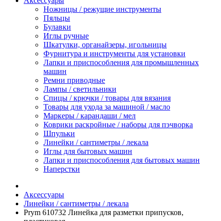
Аксессуары
Ножницы / режущие инструменты
Пяльцы
Булавки
Иглы ручные
Шкатулки, органайзеры, игольницы
Фурнитура и инструменты для установки
Лапки и приспособления для промышленных
машин
Ремни приводные
Лампы / светильники
Спицы / крючки / товары для вязания
Товары для ухода за машиной / масло
Маркеры / карандаши / мел
Коврики раскройные / наборы для пэчворка
Шпульки
Линейки / сантиметры / лекала
Иглы для бытовых машин
Лапки и приспособления для бытовых машин
Наперстки
Аксессуары
Линейки / сантиметры / лекала
Prym 610732 Линейка для разметки припусков,