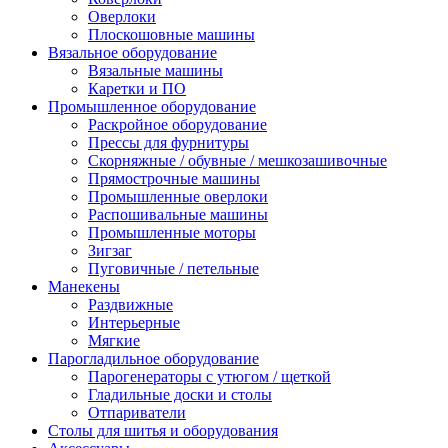
Оверлоки
Плоскошовные машины
Вязальное оборудование
Вязальные машины
Каретки и ПО
Промышленное оборудование
Раскройное оборудование
Прессы для фурнитуры
Скорняжные / обувные / мешкозашивочные
Прямострочные машины
Промышленные оверлоки
Распошивальные машины
Промышленные моторы
Зигзаг
Пуговичные / петельные
Манекены
Раздвижные
Интерьерные
Мягкие
Парогладильное оборудование
Парогенераторы с утюгом / щеткой
Гладильные доски и столы
Отпариватели
Столы для шитья и оборудования