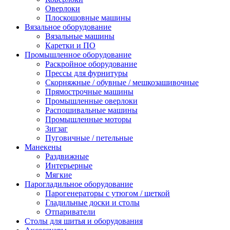
Оверлоки
Плоскошовные машины
Вязальное оборудование
Вязальные машины
Каретки и ПО
Промышленное оборудование
Раскройное оборудование
Прессы для фурнитуры
Скорняжные / обувные / мешкозашивочные
Прямострочные машины
Промышленные оверлоки
Распошивальные машины
Промышленные моторы
Зигзаг
Пуговичные / петельные
Манекены
Раздвижные
Интерьерные
Мягкие
Парогладильное оборудование
Парогенераторы с утюгом / щеткой
Гладильные доски и столы
Отпариватели
Столы для шитья и оборудования