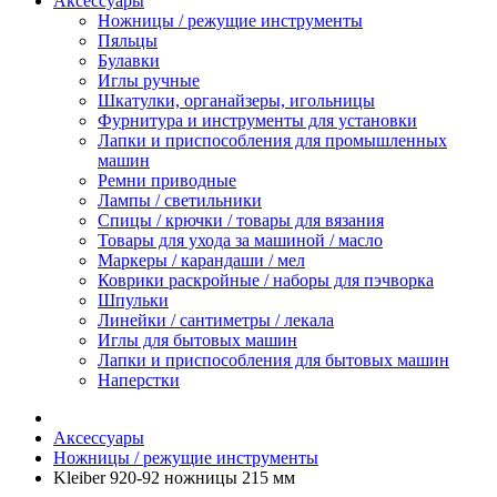
Аксессуары
Ножницы / режущие инструменты
Пяльцы
Булавки
Иглы ручные
Шкатулки, органайзеры, игольницы
Фурнитура и инструменты для установки
Лапки и приспособления для промышленных
машин
Ремни приводные
Лампы / светильники
Спицы / крючки / товары для вязания
Товары для ухода за машиной / масло
Маркеры / карандаши / мел
Коврики раскройные / наборы для пэчворка
Шпульки
Линейки / сантиметры / лекала
Иглы для бытовых машин
Лапки и приспособления для бытовых машин
Наперстки
Аксессуары
Ножницы / режущие инструменты
Kleiber 920-92 ножницы 215 мм