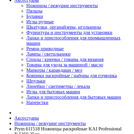
Аксессуары
Ножницы / режущие инструменты
Пяльцы
Булавки
Иглы ручные
Шкатулки, органайзеры, игольницы
Фурнитура и инструменты для установки
Лапки и приспособления для промышленных
машин
Ремни приводные
Лампы / светильники
Спицы / крючки / товары для вязания
Товары для ухода за машиной / масло
Маркеры / карандаши / мел
Коврики раскройные / наборы для пэчворка
Шпульки
Линейки / сантиметры / лекала
Иглы для бытовых машин
Лапки и приспособления для бытовых машин
Наперстки
Аксессуары
Ножницы / режущие инструменты
Prym 611518 Ножницы раскройные KAI Professional