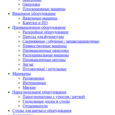
Оверлоки
Плоскошовные машины
Вязальное оборудование
Вязальные машины
Каретки и ПО
Промышленное оборудование
Раскройное оборудование
Прессы для фурнитуры
Скорняжные / обувные / мешкозашивочные
Прямострочные машины
Промышленные оверлоки
Распошивальные машины
Промышленные моторы
Зигзаг
Пуговичные / петельные
Манекены
Раздвижные
Интерьерные
Мягкие
Парогладильное оборудование
Парогенераторы с утюгом / щеткой
Гладильные доски и столы
Отпариватели
Столы для шитья и оборудования