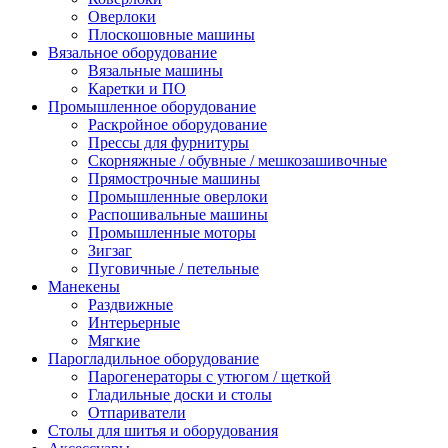
Оверлоки
Плоскошовные машины
Вязальное оборудование
Вязальные машины
Каретки и ПО
Промышленное оборудование
Раскройное оборудование
Прессы для фурнитуры
Скорняжные / обувные / мешкозашивочные
Прямострочные машины
Промышленные оверлоки
Распошивальные машины
Промышленные моторы
Зигзаг
Пуговичные / петельные
Манекены
Раздвижные
Интерьерные
Мягкие
Парогладильное оборудование
Парогенераторы с утюгом / щеткой
Гладильные доски и столы
Отпариватели
Столы для шитья и оборудования