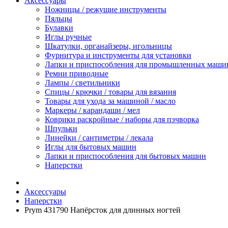
Аксессуары
Ножницы / режущие инструменты
Пяльцы
Булавки
Иглы ручные
Шкатулки, органайзеры, игольницы
Фурнитура и инструменты для установки
Лапки и приспособления для промышленных маши
Ремни приводные
Лампы / светильники
Спицы / крючки / товары для вязания
Товары для ухода за машиной / масло
Маркеры / карандаши / мел
Коврики раскройные / наборы для пэчворка
Шпульки
Линейки / сантиметры / лекала
Иглы для бытовых машин
Лапки и приспособления для бытовых машин
Наперстки
Аксессуары
Наперстки
Prym 431790 Напёрсток для длинных ногтей