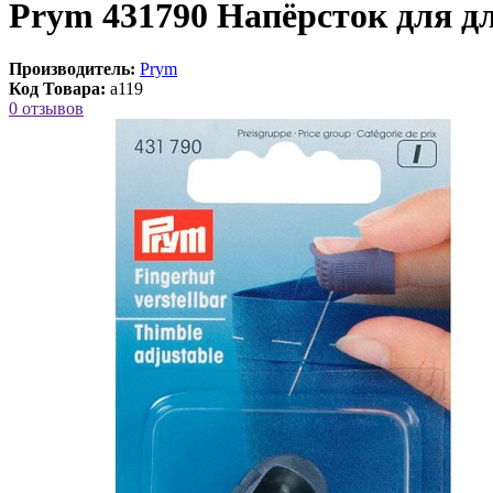
Prym 431790 Напёрсток для д
Производитель:
Prym
Код Товара:
a119
0 отзывов