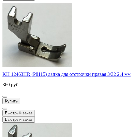
KH 12463HR (P8115) лапка для отстрочки правая 3/32 2.4 мм
360 руб.
Купить
Быстрый заказ
Быстрый заказ