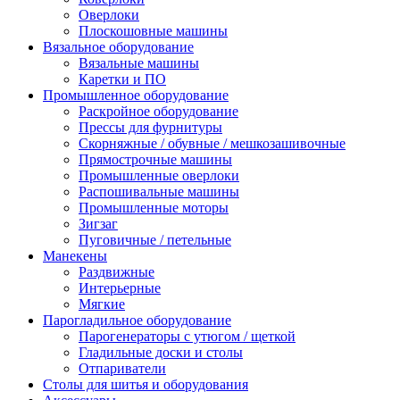
Оверлоки
Плоскошовные машины
Вязальное оборудование
Вязальные машины
Каретки и ПО
Промышленное оборудование
Раскройное оборудование
Прессы для фурнитуры
Скорняжные / обувные / мешкозашивочные
Прямострочные машины
Промышленные оверлоки
Распошивальные машины
Промышленные моторы
Зигзаг
Пуговичные / петельные
Манекены
Раздвижные
Интерьерные
Мягкие
Парогладильное оборудование
Парогенераторы с утюгом / щеткой
Гладильные доски и столы
Отпариватели
Столы для шитья и оборудования