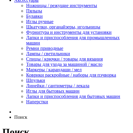
Аксессуары
Ножницы / режущие инструменты
Пяльцы
Булавки
Иглы ручные
Шкатулки, органайзеры, игольницы
Фурнитура и инструменты для установки
Лапки и приспособления для промышленных
машин
Ремни приводные
Лампы / светильники
Спицы / крючки / товары для вязания
Товары для ухода за машиной / масло
Маркеры / карандаши / мел
Коврики раскройные / наборы для пэчворка
Шпульки
Линейки / сантиметры / лекала
Иглы для бытовых машин
Лапки и приспособления для бытовых машин
Наперстки
Поиск
Поиск