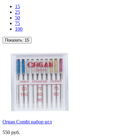
15
25
50
75
100
Показать:
15
Organ Combi набор игл
550 руб.