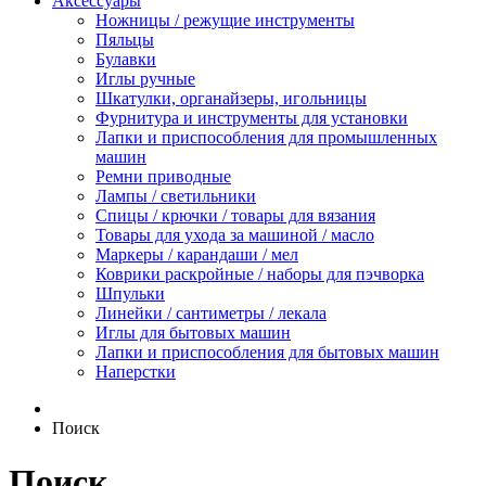
Аксессуары
Ножницы / режущие инструменты
Пяльцы
Булавки
Иглы ручные
Шкатулки, органайзеры, игольницы
Фурнитура и инструменты для установки
Лапки и приспособления для промышленных
машин
Ремни приводные
Лампы / светильники
Спицы / крючки / товары для вязания
Товары для ухода за машиной / масло
Маркеры / карандаши / мел
Коврики раскройные / наборы для пэчворка
Шпульки
Линейки / сантиметры / лекала
Иглы для бытовых машин
Лапки и приспособления для бытовых машин
Наперстки
Поиск
Поиск