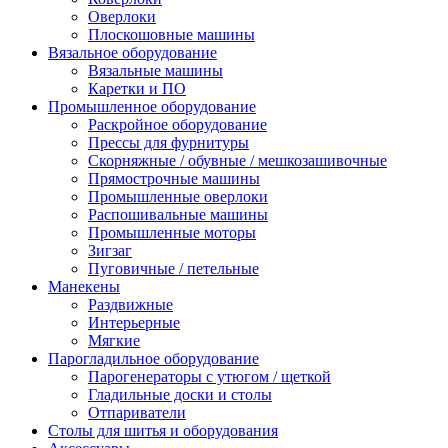
Оверлоки
Плоскошовные машины
Вязальное оборудование
Вязальные машины
Каретки и ПО
Промышленное оборудование
Раскройное оборудование
Прессы для фурнитуры
Скорняжные / обувные / мешкозашивочные
Прямострочные машины
Промышленные оверлоки
Распошивальные машины
Промышленные моторы
Зигзаг
Пуговичные / петельные
Манекены
Раздвижные
Интерьерные
Мягкие
Парогладильное оборудование
Парогенераторы с утюгом / щеткой
Гладильные доски и столы
Отпариватели
Столы для шитья и оборудования