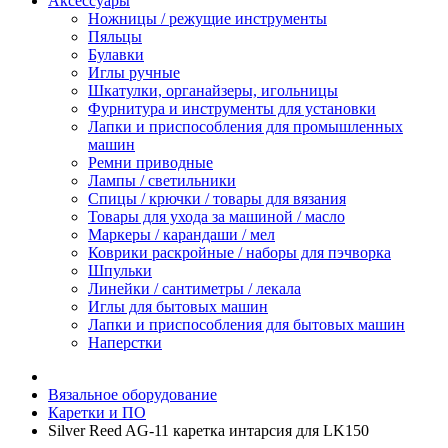
Аксессуары
Ножницы / режущие инструменты
Пяльцы
Булавки
Иглы ручные
Шкатулки, органайзеры, игольницы
Фурнитура и инструменты для установки
Лапки и приспособления для промышленных
машин
Ремни приводные
Лампы / светильники
Спицы / крючки / товары для вязания
Товары для ухода за машиной / масло
Маркеры / карандаши / мел
Коврики раскройные / наборы для пэчворка
Шпульки
Линейки / сантиметры / лекала
Иглы для бытовых машин
Лапки и приспособления для бытовых машин
Наперстки
Вязальное оборудование
Каретки и ПО
Silver Reed AG-11 каретка интарсия для LK150