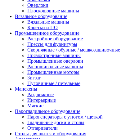
Оверлоки
Плоскошовные машины
Вязальное оборудование
Вязальные машины
Каретки и ПО
Промышленное оборудование
Раскройное оборудование
Прессы для фурнитуры
Скорняжные / обувные / мешкозашивочные
Прямострочные машины
Промышленные оверлоки
Распошивальные машины
Промышленные моторы
Зигзаг
Пуговичные / петельные
Манекены
Раздвижные
Интерьерные
Мягкие
Парогладильное оборудование
Парогенераторы с утюгом / щеткой
Гладильные доски и столы
Отпариватели
Столы для шитья и оборудования