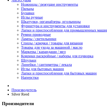
Аксессуары
Ножницы / режущие инструменты
Пяльцы
Булавки
Иглы ручные
Шкатулки, органайзеры, игольницы
Фурнитура и инструменты для установки
Лапки и приспособления для промышленных маши
Ремни приводные
Лампы / светильники
Спицы / крючки / товары для вязания
Товары для ухода за машиной / масло
Маркеры / карандаши / мел
Коврики раскройные / наборы для пэчворка
Шпульки
Линейки / сантиметры / лекала
Иглы для бытовых машин
Лапки и приспособления для бытовых машин
Наперстки
Производитель
Silver Reed
Производители