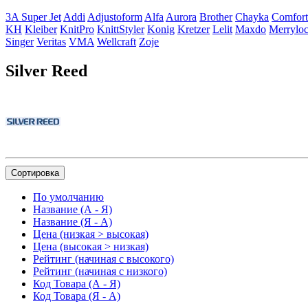
3A Super Jet
Addi
Adjustoform
Alfa
Aurora
Brother
Chayka
Comfort
KH
Kleiber
KnitPro
KnittStyler
Konig
Kretzer
Lelit
Maxdo
Merrylo
Singer
Veritas
VMA
Wellcraft
Zoje
Silver Reed
Сортировка
По умолчанию
Название (А - Я)
Название (Я - А)
Цена (низкая > высокая)
Цена (высокая > низкая)
Рейтинг (начиная с высокого)
Рейтинг (начиная с низкого)
Код Товара (А - Я)
Код Товара (Я - А)