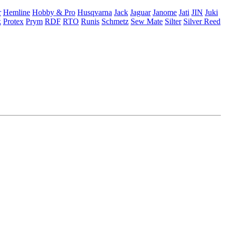
r
Hemline
Hobby & Pro
Husqvarna
Jack
Jaguar
Janome
Jati
JIN
Juki
k
Protex
Prym
RDF
RTO
Runis
Schmetz
Sew Mate
Silter
Silver Reed