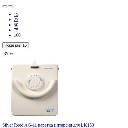
15
25
50
75
100
Показать:
15
-35 %
Silver Reed AG-11 каретка интарсия для LK150