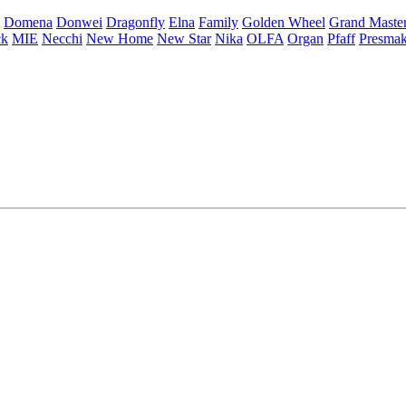
Domena
Donwei
Dragonfly
Elna
Family
Golden Wheel
Grand Maste
ck
MIE
Necchi
New Home
New Star
Nika
OLFA
Organ
Pfaff
Presma