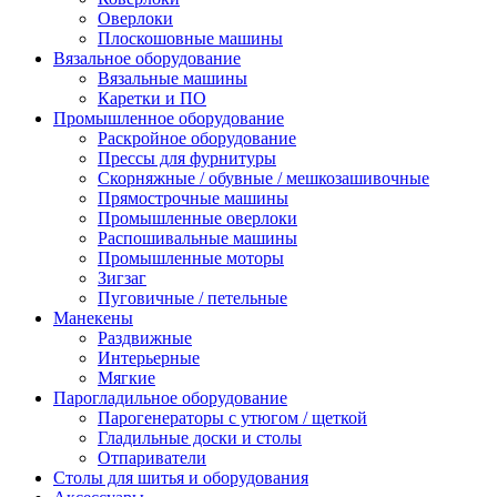
Оверлоки
Плоскошовные машины
Вязальное оборудование
Вязальные машины
Каретки и ПО
Промышленное оборудование
Раскройное оборудование
Прессы для фурнитуры
Скорняжные / обувные / мешкозашивочные
Прямострочные машины
Промышленные оверлоки
Распошивальные машины
Промышленные моторы
Зигзаг
Пуговичные / петельные
Манекены
Раздвижные
Интерьерные
Мягкие
Парогладильное оборудование
Парогенераторы с утюгом / щеткой
Гладильные доски и столы
Отпариватели
Столы для шитья и оборудования