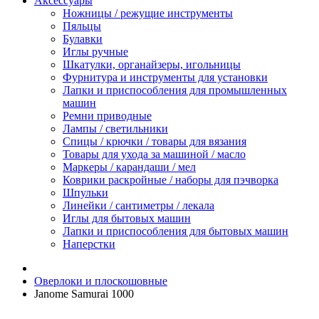
Аксессуары
Ножницы / режущие инструменты
Пяльцы
Булавки
Иглы ручные
Шкатулки, органайзеры, игольницы
Фурнитура и инструменты для установки
Лапки и приспособления для промышленных
машин
Ремни приводные
Лампы / светильники
Спицы / крючки / товары для вязания
Товары для ухода за машиной / масло
Маркеры / карандаши / мел
Коврики раскройные / наборы для пэчворка
Шпульки
Линейки / сантиметры / лекала
Иглы для бытовых машин
Лапки и приспособления для бытовых машин
Наперстки
Оверлоки и плоскошовные
Janome Samurai 1000