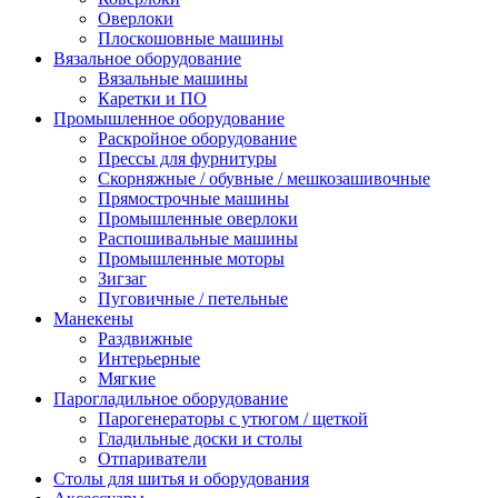
Оверлоки
Плоскошовные машины
Вязальное оборудование
Вязальные машины
Каретки и ПО
Промышленное оборудование
Раскройное оборудование
Прессы для фурнитуры
Скорняжные / обувные / мешкозашивочные
Прямострочные машины
Промышленные оверлоки
Распошивальные машины
Промышленные моторы
Зигзаг
Пуговичные / петельные
Манекены
Раздвижные
Интерьерные
Мягкие
Парогладильное оборудование
Парогенераторы с утюгом / щеткой
Гладильные доски и столы
Отпариватели
Столы для шитья и оборудования