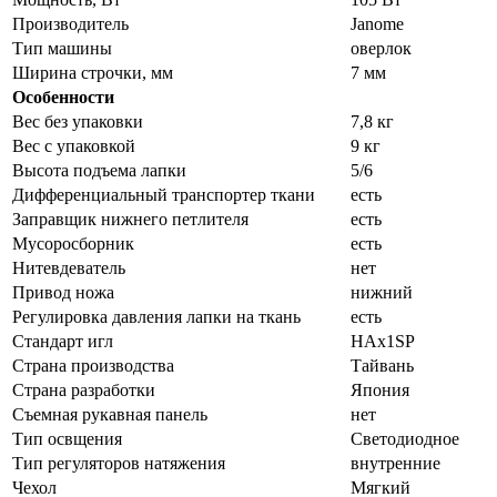
Производитель
Janome
Тип машины
оверлок
Ширина строчки, мм
7 мм
Особенности
Вес без упаковки
7,8 кг
Вес с упаковкой
9 кг
Высота подъема лапки
5/6
Дифференциальный транспортер ткани
есть
Заправщик нижнего петлителя
есть
Мусоросборник
есть
Нитевдеватель
нет
Привод ножа
нижний
Регулировка давления лапки на ткань
есть
Стандарт игл
HAx1SP
Страна производства
Тайвань
Страна разработки
Япония
Съемная рукавная панель
нет
Тип освщения
Светодиодное
Тип регуляторов натяжения
внутренние
Чехол
Мягкий