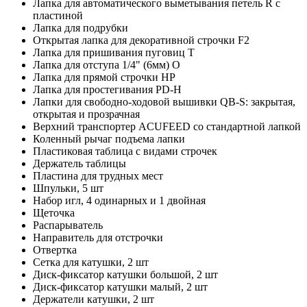
Лапка для автоматического выметывания петель R с
пластиной
Лапка для подрубки
Открытая лапка для декоративной строчки F2
Лапка для пришивания пуговиц T
Лапка для отступа 1/4" (6мм) O
Лапка для прямой строчки HP
Лапка для простегивания PD-H
Лапки для свободно-ходовой вышивки QB-S: закрытая,
открытая и прозрачная
Верхний транспортер ACUFEED со стандартной лапкой
Коленный рычаг подъема лапки
Пластиковая таблица с видами строчек
Держатель таблицы
Пластина для трудных мест
Шпульки, 5 шт
Набор игл, 4 одинарных и 1 двойная
Щеточка
Распарыватель
Направитель для отстрочки
Отвертка
Сетка для катушки, 2 шт
Диск-фиксатор катушки большой, 2 шт
Диск-фиксатор катушки малый, 2 шт
Держатели катушки, 2 шт