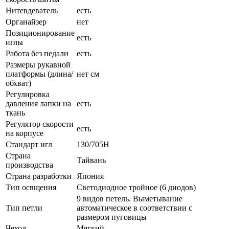
Нитевдеватель
есть
Органайзер
нет
Позиционирование
есть
иглы
Работа без педали
есть
Размеры рукавной
платформы (длина/
нет см
обхват)
Регулировка
давления лапки на
есть
ткань
Регулятор скорости
есть
на корпусе
Стандарт игл
130/705H
Страна
Тайвань
производства
Страна разработки
Япония
Тип освщения
Светодиодное тройное (6 диодов)
9 видов петель. Выметывание
Тип петли
автоматическое в соответствии с
размером пуговицы
Чехол
Мягкий