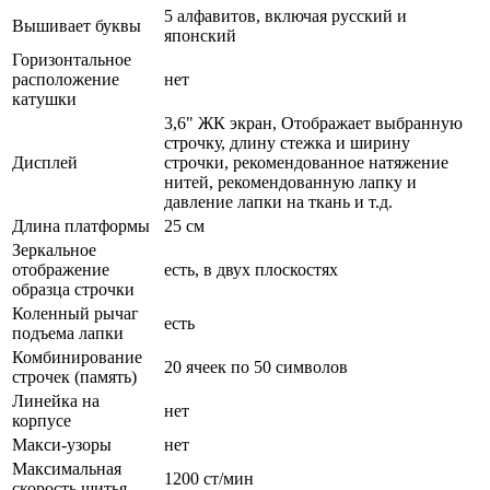
5 алфавитов, включая русский и
Вышивает буквы
японский
Горизонтальное
расположение
нет
катушки
3,6" ЖК экран, Отображает выбранную
строчку, длину стежка и ширину
Дисплей
строчки, рекомендованное натяжение
нитей, рекомендованную лапку и
давление лапки на ткань и т.д.
Длина платформы
25 см
Зеркальное
отображение
есть, в двух плоскостях
образца строчки
Коленный рычаг
есть
подъема лапки
Комбинирование
20 ячеек по 50 символов
строчек (память)
Линейка на
нет
корпусе
Макси-узоры
нет
Максимальная
1200 ст/мин
скорость шитья