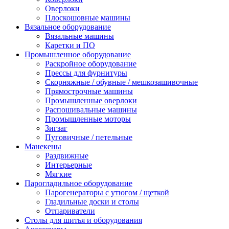
Оверлоки
Плоскошовные машины
Вязальное оборудование
Вязальные машины
Каретки и ПО
Промышленное оборудование
Раскройное оборудование
Прессы для фурнитуры
Скорняжные / обувные / мешкозашивочные
Прямострочные машины
Промышленные оверлоки
Распошивальные машины
Промышленные моторы
Зигзаг
Пуговичные / петельные
Манекены
Раздвижные
Интерьерные
Мягкие
Парогладильное оборудование
Парогенераторы с утюгом / щеткой
Гладильные доски и столы
Отпариватели
Столы для шитья и оборудования