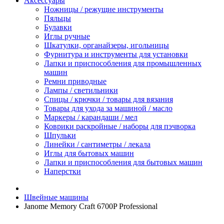
Аксессуары
Ножницы / режущие инструменты
Пяльцы
Булавки
Иглы ручные
Шкатулки, органайзеры, игольницы
Фурнитура и инструменты для установки
Лапки и приспособления для промышленных
машин
Ремни приводные
Лампы / светильники
Спицы / крючки / товары для вязания
Товары для ухода за машиной / масло
Маркеры / карандаши / мел
Коврики раскройные / наборы для пэчворка
Шпульки
Линейки / сантиметры / лекала
Иглы для бытовых машин
Лапки и приспособления для бытовых машин
Наперстки
Швейные машины
Janome Memory Craft 6700P Professional