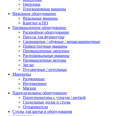
Оверлоки
Плоскошовные машины
Вязальное оборудование
Вязальные машины
Каретки и ПО
Промышленное оборудование
Раскройное оборудование
Прессы для фурнитуры
Скорняжные / обувные / мешкозашивочные
Прямострочные машины
Промышленные оверлоки
Распошивальные машины
Промышленные моторы
Зигзаг
Пуговичные / петельные
Манекены
Раздвижные
Интерьерные
Мягкие
Парогладильное оборудование
Парогенераторы с утюгом / щеткой
Гладильные доски и столы
Отпариватели
Столы для шитья и оборудования