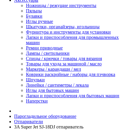
Аксессуары
Ножницы / режущие инструменты
Пяльцы
Булавки
Иглы ручные
Шкатулки, органайзеры, игольницы
Фурнитура и инструменты для установки
Лапки и приспособления для промышленных
машин
Ремни приводные
Лампы / светильники
Спицы / крючки / товары для вязания
Товары для ухода за машиной / масло
Маркеры / карандаши / мел
Коврики раскройные / наборы для пэчворка
Шпульки
Линейки / сантиметры / лекала
Иглы для бытовых машин
Лапки и приспособления для бытовых машин
Наперстки
Парогладильное оборудование
Отпариватели
3A Super Jet SJ-18DJ отпариватель