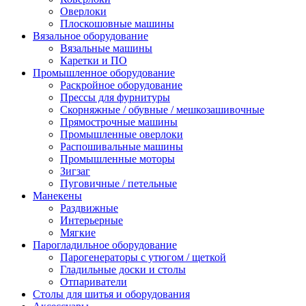
Оверлоки
Плоскошовные машины
Вязальное оборудование
Вязальные машины
Каретки и ПО
Промышленное оборудование
Раскройное оборудование
Прессы для фурнитуры
Скорняжные / обувные / мешкозашивочные
Прямострочные машины
Промышленные оверлоки
Распошивальные машины
Промышленные моторы
Зигзаг
Пуговичные / петельные
Манекены
Раздвижные
Интерьерные
Мягкие
Парогладильное оборудование
Парогенераторы с утюгом / щеткой
Гладильные доски и столы
Отпариватели
Столы для шитья и оборудования