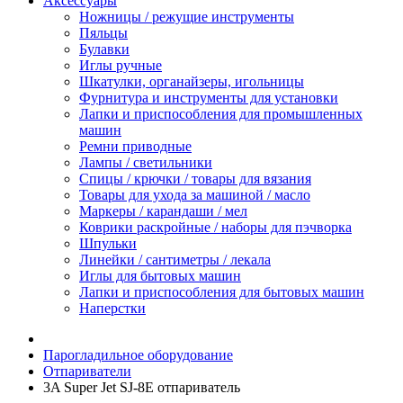
Аксессуары
Ножницы / режущие инструменты
Пяльцы
Булавки
Иглы ручные
Шкатулки, органайзеры, игольницы
Фурнитура и инструменты для установки
Лапки и приспособления для промышленных
машин
Ремни приводные
Лампы / светильники
Спицы / крючки / товары для вязания
Товары для ухода за машиной / масло
Маркеры / карандаши / мел
Коврики раскройные / наборы для пэчворка
Шпульки
Линейки / сантиметры / лекала
Иглы для бытовых машин
Лапки и приспособления для бытовых машин
Наперстки
Парогладильное оборудование
Отпариватели
3A Super Jet SJ-8E отпариватель