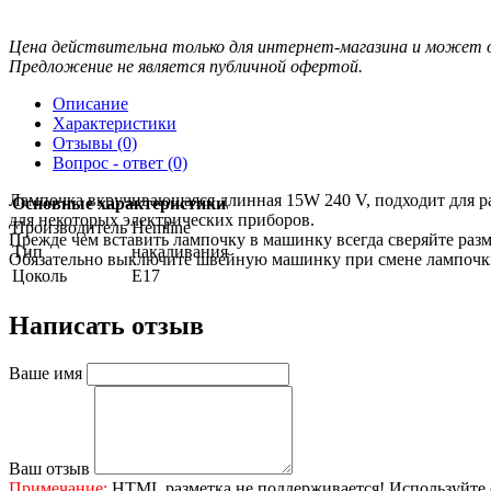
Цена действительна только для интернет-магазина и может о
Предложение не является публичной офертой.
Описание
Характеристики
Отзывы (0)
Вопрос - ответ (0)
Лампочка вкручивающаяся длинная 15W 240 V, подходит для 
Основные характеристики
для некоторых электрических приборов.
Производитель
Hemline
Прежде чем вставить лампочку в машинку всегда сверяйте раз
Тип
накаливания
Обязательно выключите швейную машинку при смене лампочк
Цоколь
E17
Написать отзыв
Ваше имя
Ваш отзыв
Примечание:
HTML разметка не поддерживается! Используйте 