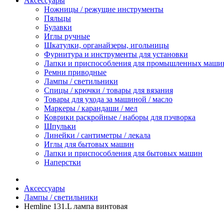
Аксессуары
Ножницы / режущие инструменты
Пяльцы
Булавки
Иглы ручные
Шкатулки, органайзеры, игольницы
Фурнитура и инструменты для установки
Лапки и приспособления для промышленных маши
Ремни приводные
Лампы / светильники
Спицы / крючки / товары для вязания
Товары для ухода за машиной / масло
Маркеры / карандаши / мел
Коврики раскройные / наборы для пэчворка
Шпульки
Линейки / сантиметры / лекала
Иглы для бытовых машин
Лапки и приспособления для бытовых машин
Наперстки
Аксессуары
Лампы / светильники
Hemline 131.L лампа винтовая