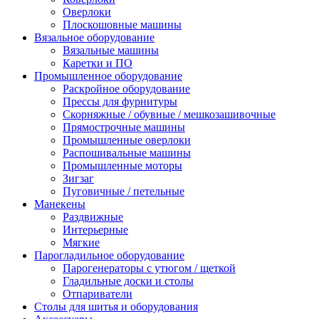
Оверлоки
Плоскошовные машины
Вязальное оборудование
Вязальные машины
Каретки и ПО
Промышленное оборудование
Раскройное оборудование
Прессы для фурнитуры
Скорняжные / обувные / мешкозашивочные
Прямострочные машины
Промышленные оверлоки
Распошивальные машины
Промышленные моторы
Зигзаг
Пуговичные / петельные
Манекены
Раздвижные
Интерьерные
Мягкие
Парогладильное оборудование
Парогенераторы с утюгом / щеткой
Гладильные доски и столы
Отпариватели
Столы для шитья и оборудования