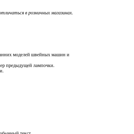
тличаться в розничных магазинах.
ранних моделей швейных машин и
мер предыдущей лампочки.
и.
обычный текст.