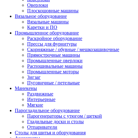
Оверлоки
Плоскошовные машины
Вязальное оборудование
Вязальные машины
Каретки и ПО
Промышленное оборудование
Раскройное оборудование
Прессы для фурнитуры
Скорняжные / обувные / мешкозашивочные
Прямострочные машины
Промышленные оверлоки
Распошивальные машины
Промышленные моторы
Зигзаг
Пуговичные / петельные
Манекены
Раздвижные
Интерьерные
Мягкие
Парогладильное оборудование
Парогенераторы с утюгом / щеткой
Гладильные доски и столы
Отпариватели
Столы для шитья и оборудования