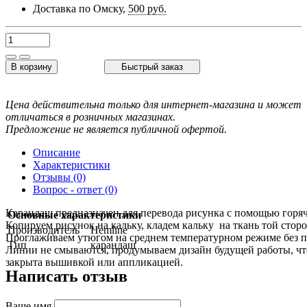
Доставка по Омску,
500 руб.
В корзину
Быстрый заказ
Цена действительна только для интернет-магазина и может
отличаться в розничных магазинах.
Предложение не является публичной офертой.
Описание
Характеристики
Отзывы (0)
Вопрос - ответ (0)
Карандаш предназначен для перевода рисунка с помощью горяч
Основные характеристики
Копируем рисунок на кальку, кладем кальку на ткань той сторо
Производитель
Hemline
Проглаживаем утюгом на среднем температурном режиме без п
Тип
карандаш
Линии не смываются, продумываем дизайн будущей работы, чт
закрыта вышивкой или аппликацией.
Написать отзыв
Ваше имя