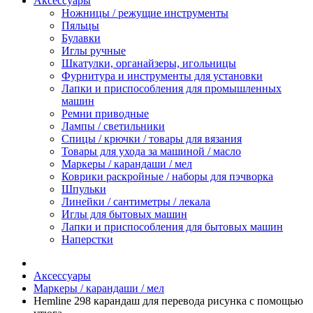
Аксессуары
Ножницы / режущие инструменты
Пяльцы
Булавки
Иглы ручные
Шкатулки, органайзеры, игольницы
Фурнитура и инструменты для установки
Лапки и приспособления для промышленных
машин
Ремни приводные
Лампы / светильники
Спицы / крючки / товары для вязания
Товары для ухода за машиной / масло
Маркеры / карандаши / мел
Коврики раскройные / наборы для пэчворка
Шпульки
Линейки / сантиметры / лекала
Иглы для бытовых машин
Лапки и приспособления для бытовых машин
Наперстки
Аксессуары
Маркеры / карандаши / мел
Hemline 298 карандаш для перевода рисунка с помощью