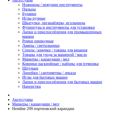
Аксессуары
Ножницы / режущие инструменты
Пяльцы
Булавки
Иглы ручные
Шкатулки, органайзеры, игольницы
Фурнитура и инструменты для установки
Лапки и приспособления для промышленных
машин
Ремни приводные
Лампы / светильники
Спицы / крючки / товары для вязания
Товары для ухода за машиной / масло
Маркеры / карандаши / мел
Коврики раскройные / наборы для пэчворка
Шпульки
Линейки / сантиметры / лекала
Иглы для бытовых машин
Лапки и приспособления для бытовых машин
Наперстки
Аксессуары
Маркеры / карандаши / мел
Hemline 299 портновский карандаш