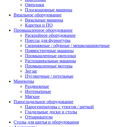
Оверлоки
Плоскошовные машины
Вязальное оборудование
Вязальные машины
Каретки и ПО
Промышленное оборудование
Раскройное оборудование
Прессы для фурнитуры
Скорняжные / обувные / мешкозашивочные
Прямострочные машины
Промышленные оверлоки
Распошивальные машины
Промышленные моторы
Зигзаг
Пуговичные / петельные
Манекены
Раздвижные
Интерьерные
Мягкие
Парогладильное оборудование
Парогенераторы с утюгом / щеткой
Гладильные доски и столы
Отпариватели
Столы для шитья и оборудования