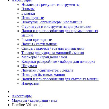
Аксессуары
Ножницы / режущие инструменты
Пяльцы
Булавки
Иглы ручные
Шкатулки, органайзеры, игольницы
Фурнитура и инструменты для установки
Лапки и приспособления для промышленных
машин
Ремни приводные
Лампы / светильники
Спицы / крючки / товары для вязания
Товары для ухода за машиной / масло
Маркеры / карандаши / мел
Коврики раскройные / наборы для пэчворка
Шпульки
Линейки / сантиметры / лекала
Иглы для бытовых машин
Лапки и приспособления для бытовых машин
Наперстки
Аксессуары
Маркеры / карандаши / мел
Hemline 301 копир