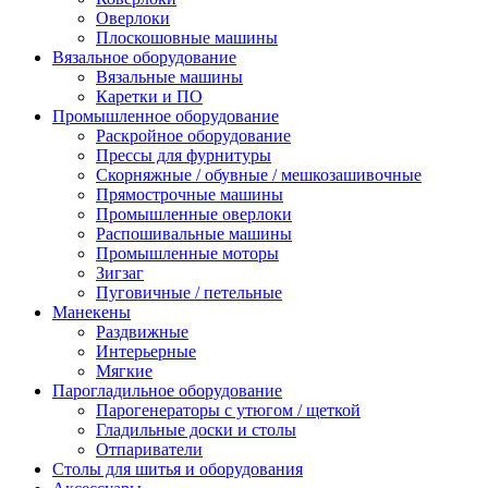
Оверлоки
Плоскошовные машины
Вязальное оборудование
Вязальные машины
Каретки и ПО
Промышленное оборудование
Раскройное оборудование
Прессы для фурнитуры
Скорняжные / обувные / мешкозашивочные
Прямострочные машины
Промышленные оверлоки
Распошивальные машины
Промышленные моторы
Зигзаг
Пуговичные / петельные
Манекены
Раздвижные
Интерьерные
Мягкие
Парогладильное оборудование
Парогенераторы с утюгом / щеткой
Гладильные доски и столы
Отпариватели
Столы для шитья и оборудования