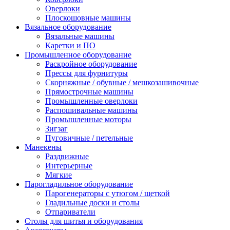
Оверлоки
Плоскошовные машины
Вязальное оборудование
Вязальные машины
Каретки и ПО
Промышленное оборудование
Раскройное оборудование
Прессы для фурнитуры
Скорняжные / обувные / мешкозашивочные
Прямострочные машины
Промышленные оверлоки
Распошивальные машины
Промышленные моторы
Зигзаг
Пуговичные / петельные
Манекены
Раздвижные
Интерьерные
Мягкие
Парогладильное оборудование
Парогенераторы с утюгом / щеткой
Гладильные доски и столы
Отпариватели
Столы для шитья и оборудования