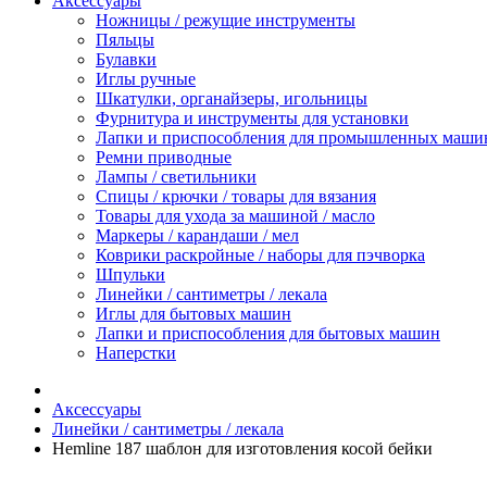
Аксессуары
Ножницы / режущие инструменты
Пяльцы
Булавки
Иглы ручные
Шкатулки, органайзеры, игольницы
Фурнитура и инструменты для установки
Лапки и приспособления для промышленных маши
Ремни приводные
Лампы / светильники
Спицы / крючки / товары для вязания
Товары для ухода за машиной / масло
Маркеры / карандаши / мел
Коврики раскройные / наборы для пэчворка
Шпульки
Линейки / сантиметры / лекала
Иглы для бытовых машин
Лапки и приспособления для бытовых машин
Наперстки
Аксессуары
Линейки / сантиметры / лекала
Hemline 187 шаблон для изготовления косой бейки