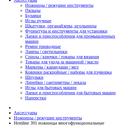
Аксессуары
Ножницы / режущие инструменты
Пяльцы
Булавки
Иглы ручные
Шкатулки, органайзеры, игольницы
Фурнитура и инструменты для установки
Лапки и приспособления для промышленных
машин
Ремни приводные
Лампы / светильники
Спицы / крючки / товары для вязания
Товары для ухода за машиной / масло
Маркеры / карандаши / мел
Коврики раскройные / наборы для пэчворка
Шпульки
Линейки / сантиметры / лекала
Иглы для бытовых машин
Лапки и приспособления для бытовых машин
Наперстки
Аксессуары
Ножницы / режущие инструменты
Hemline 391 ножницы многофункциональные