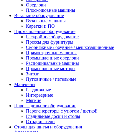
Оверлоки
Плоскошовные машины
Вязальное оборудование
Вязальные машины
Каретки и ПО
Промышленное оборудование
Раскройное оборудование
Прессы для фурнитуры
Скорняжные / обувные / мешкозашивочные
Прямострочные машины
Промышленные оверлоки
Распошивальные машины
Промышленные моторы
Зигзаг
Пуговичные / петельные
Манекены
Раздвижные
Интерьерные
Мягкие
Парогладильное оборудование
Парогенераторы с утюгом / щеткой
Гладильные доски и столы
Отпариватели
Столы для шитья и оборудования