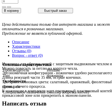
В корзину
Быстрый заказ
Цена действительна только для интернет-магазина и может
отличаться в розничных магазинах.
Предложение не является публичной офертой.
Описание
Характеристики
Отзывы (0)
Вопрос - ответ (0)
Ножницы для обрезки нитей с защитным выдвижным чехлом и 
Основные характеристики
Можно повесить за петлю на корпусе чехла.
Производитель
Hemline
Эргономичная конфигурация - ножнички удобно располагаются
Тип
ножницы
Длина режущей части 35 мм, острые кончики.
Особенности
Три ярких неоновых цвета: салатовый, оранжевый, фиолетовый.
время рабочего процесса.
Длина, см
К ножницам в комплекте идет прозрачный пластиковый контей
Специальное назначение
сниппер (обрезка нитей)
прикассовой зоне или прикрепить к эконом-панели.
Написать отзыв