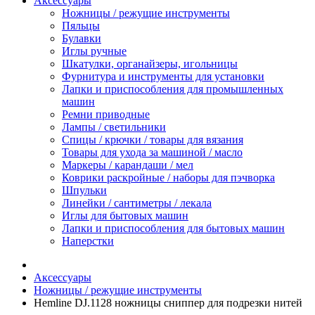
Аксессуары
Ножницы / режущие инструменты
Пяльцы
Булавки
Иглы ручные
Шкатулки, органайзеры, игольницы
Фурнитура и инструменты для установки
Лапки и приспособления для промышленных
машин
Ремни приводные
Лампы / светильники
Спицы / крючки / товары для вязания
Товары для ухода за машиной / масло
Маркеры / карандаши / мел
Коврики раскройные / наборы для пэчворка
Шпульки
Линейки / сантиметры / лекала
Иглы для бытовых машин
Лапки и приспособления для бытовых машин
Наперстки
Аксессуары
Ножницы / режущие инструменты
Hemline DJ.1128 ножницы сниппер для подрезки нитей