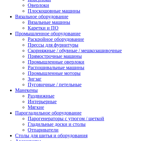
Оверлоки
Плоскошовные машины
Вязальное оборудование
Вязальные машины
Каретки и ПО
Промышленное оборудование
Раскройное оборудование
Прессы для фурнитуры
Скорняжные / обувные / мешкозашивочные
Прямострочные машины
Промышленные оверлоки
Распошивальные машины
Промышленные моторы
Зигзаг
Пуговичные / петельные
Манекены
Раздвижные
Интерьерные
Мягкие
Парогладильное оборудование
Парогенераторы с утюгом / щеткой
Гладильные доски и столы
Отпариватели
Столы для шитья и оборудования