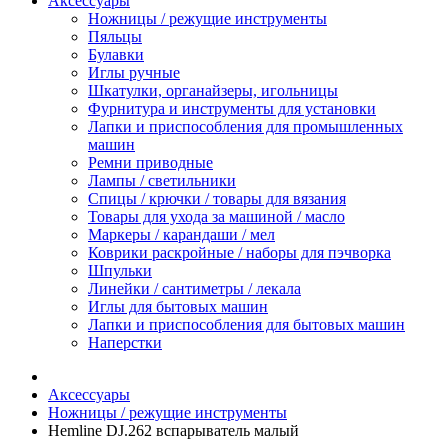
Аксессуары
Ножницы / режущие инструменты
Пяльцы
Булавки
Иглы ручные
Шкатулки, органайзеры, игольницы
Фурнитура и инструменты для установки
Лапки и приспособления для промышленных
машин
Ремни приводные
Лампы / светильники
Спицы / крючки / товары для вязания
Товары для ухода за машиной / масло
Маркеры / карандаши / мел
Коврики раскройные / наборы для пэчворка
Шпульки
Линейки / сантиметры / лекала
Иглы для бытовых машин
Лапки и приспособления для бытовых машин
Наперстки
Аксессуары
Ножницы / режущие инструменты
Hemline DJ.262 вспарыватель малый