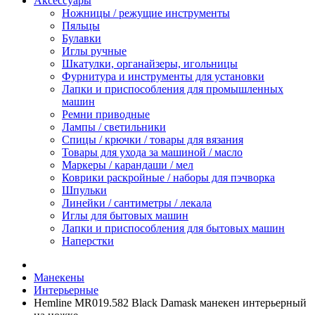
Аксессуары
Ножницы / режущие инструменты
Пяльцы
Булавки
Иглы ручные
Шкатулки, органайзеры, игольницы
Фурнитура и инструменты для установки
Лапки и приспособления для промышленных
машин
Ремни приводные
Лампы / светильники
Спицы / крючки / товары для вязания
Товары для ухода за машиной / масло
Маркеры / карандаши / мел
Коврики раскройные / наборы для пэчворка
Шпульки
Линейки / сантиметры / лекала
Иглы для бытовых машин
Лапки и приспособления для бытовых машин
Наперстки
Манекены
Интерьерные
Hemline MR019.582 Black Damask манекен интерьерный