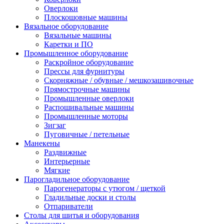
Оверлоки
Плоскошовные машины
Вязальное оборудование
Вязальные машины
Каретки и ПО
Промышленное оборудование
Раскройное оборудование
Прессы для фурнитуры
Скорняжные / обувные / мешкозашивочные
Прямострочные машины
Промышленные оверлоки
Распошивальные машины
Промышленные моторы
Зигзаг
Пуговичные / петельные
Манекены
Раздвижные
Интерьерные
Мягкие
Парогладильное оборудование
Парогенераторы с утюгом / щеткой
Гладильные доски и столы
Отпариватели
Столы для шитья и оборудования