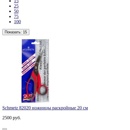
15
25
50
75
100
Показать:
15
Schmetz 82020 ножницы раскройные 20 см
2500 руб.