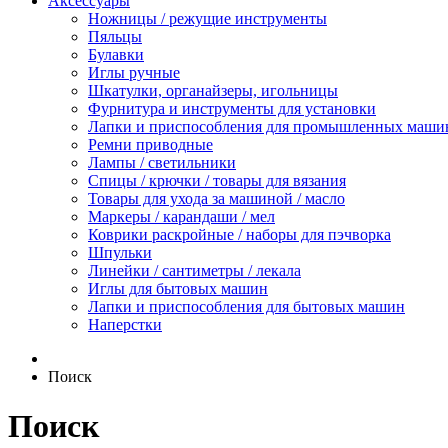
Аксессуары
Ножницы / режущие инструменты
Пяльцы
Булавки
Иглы ручные
Шкатулки, органайзеры, игольницы
Фурнитура и инструменты для установки
Лапки и приспособления для промышленных маши
Ремни приводные
Лампы / светильники
Спицы / крючки / товары для вязания
Товары для ухода за машиной / масло
Маркеры / карандаши / мел
Коврики раскройные / наборы для пэчворка
Шпульки
Линейки / сантиметры / лекала
Иглы для бытовых машин
Лапки и приспособления для бытовых машин
Наперстки
Поиск
Поиск