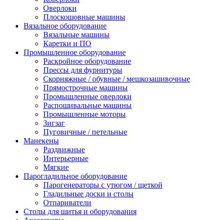
Оверлоки
Плоскошовные машины
Вязальное оборудование
Вязальные машины
Каретки и ПО
Промышленное оборудование
Раскройное оборудование
Прессы для фурнитуры
Скорняжные / обувные / мешкозашивочные
Прямострочные машины
Промышленные оверлоки
Распошивальные машины
Промышленные моторы
Зигзаг
Пуговичные / петельные
Манекены
Раздвижные
Интерьерные
Мягкие
Парогладильное оборудование
Парогенераторы с утюгом / щеткой
Гладильные доски и столы
Отпариватели
Столы для шитья и оборудования