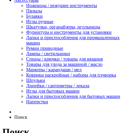
Аксессуары
Ножницы / режущие инструменты
Пяльцы
Булавки
Иглы ручные
Шкатулки, органайзеры, игольницы
Фурнитура и инструменты для установки
Лапки и приспособления для промышленных
машин
Ремни приводные
Лампы / светильники
Спицы / крючки / товары для вязания
Товары для ухода за машиной / масло
Маркеры / карандаши / мел
Коврики раскройные / наборы для пэчворка
Шпульки
Линейки / сантиметры / лекала
Иглы для бытовых машин
Лапки и приспособления для бытовых машин
Наперстки
Поиск
Поиск