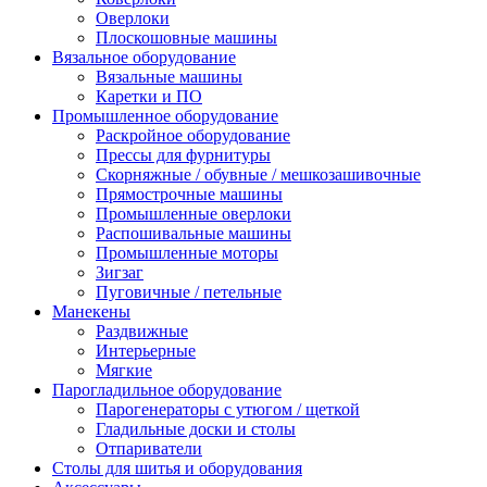
Оверлоки
Плоскошовные машины
Вязальное оборудование
Вязальные машины
Каретки и ПО
Промышленное оборудование
Раскройное оборудование
Прессы для фурнитуры
Скорняжные / обувные / мешкозашивочные
Прямострочные машины
Промышленные оверлоки
Распошивальные машины
Промышленные моторы
Зигзаг
Пуговичные / петельные
Манекены
Раздвижные
Интерьерные
Мягкие
Парогладильное оборудование
Парогенераторы с утюгом / щеткой
Гладильные доски и столы
Отпариватели
Столы для шитья и оборудования