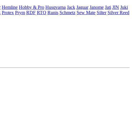
r
Hemline
Hobby & Pro
Husqvarna
Jack
Jaguar
Janome
Jati
JIN
Juki
k
Protex
Prym
RDF
RTO
Runis
Schmetz
Sew Mate
Silter
Silver Reed