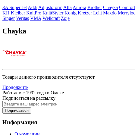
3A Super Jet
Addi
Adjustoform
Alfa
Aurora
Brother
Chayka
Comfort
KH
Kleiber
KnitPro
KnittStyler
Konig
Kretzer
Lelit
Maxdo
Merrylo
Singer
Veritas
VMA
Wellcraft
Zoje
Chayka
Товары данного производителя отсутствуют.
Продолжить
Работаем с 1992 года в Омске
Подписаться на рассылку
Подписаться
Информация
О компании