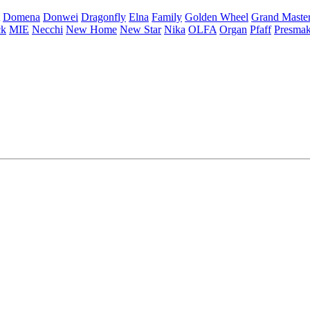
Domena
Donwei
Dragonfly
Elna
Family
Golden Wheel
Grand Maste
ck
MIE
Necchi
New Home
New Star
Nika
OLFA
Organ
Pfaff
Presma