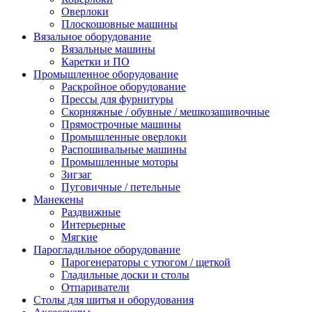
Оверлоки
Плоскошовные машины
Вязальное оборудование
Вязальные машины
Каретки и ПО
Промышленное оборудование
Раскройное оборудование
Прессы для фурнитуры
Скорняжные / обувные / мешкозашивочные
Прямострочные машины
Промышленные оверлоки
Распошивальные машины
Промышленные моторы
Зигзаг
Пуговичные / петельные
Манекены
Раздвижные
Интерьерные
Мягкие
Парогладильное оборудование
Парогенераторы с утюгом / щеткой
Гладильные доски и столы
Отпариватели
Столы для шитья и оборудования