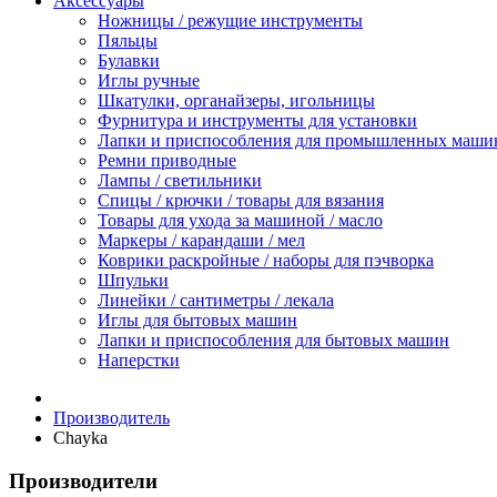
Аксессуары
Ножницы / режущие инструменты
Пяльцы
Булавки
Иглы ручные
Шкатулки, органайзеры, игольницы
Фурнитура и инструменты для установки
Лапки и приспособления для промышленных маши
Ремни приводные
Лампы / светильники
Спицы / крючки / товары для вязания
Товары для ухода за машиной / масло
Маркеры / карандаши / мел
Коврики раскройные / наборы для пэчворка
Шпульки
Линейки / сантиметры / лекала
Иглы для бытовых машин
Лапки и приспособления для бытовых машин
Наперстки
Производитель
Chayka
Производители