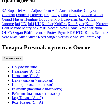
Производители
3A Super Jet
Addi
Adjustoform
Alfa
Aurora
Brother
Chayka
Comfort
Domena
Donwei
Dragonfly
Elna
Family
Golden Wheel
Grand Master
Hemline
Hobby & Pro
Husqvarna
Jack
Jaguar
Janome
Jati
JIN
Juki
KH
Kleiber
KnitPro
KnittStyler
Konig
Kretzer
Lelit
Maxdo
Merrylock
MIE
Necchi
New Home
New Star
Nika
OLFA
Organ
Pfaff
Presmak
Protex
Prym
RDF
RTO
Runis
Schmetz
Sew Mate
Silter
Silver Reed
Singer
Veritas
VMA
Wellcraft
Zoje
Товары Presmak купить в Омске
Сортировка
По умолчанию
Название (А - Я)
Название (Я - А)
Цена (низкая > высокая)
Цена (высокая > низкая)
Рейтинг (начиная с высокого)
Рейтинг (начиная с низкого)
Код Товара (А - Я)
Код Товара (Я - А)