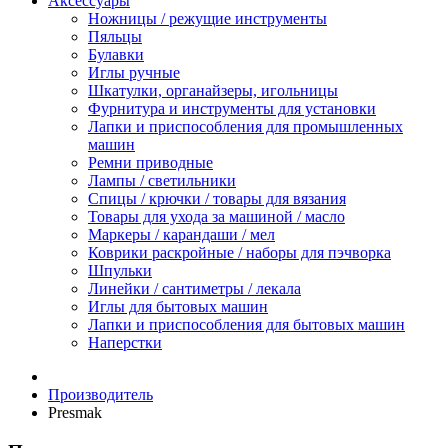
Аксессуары
Ножницы / режущие инструменты
Пяльцы
Булавки
Иглы ручные
Шкатулки, органайзеры, игольницы
Фурнитура и инструменты для установки
Лапки и приспособления для промышленных
машин
Ремни приводные
Лампы / светильники
Спицы / крючки / товары для вязания
Товары для ухода за машиной / масло
Маркеры / карандаши / мел
Коврики раскройные / наборы для пэчворка
Шпульки
Линейки / сантиметры / лекала
Иглы для бытовых машин
Лапки и приспособления для бытовых машин
Наперстки
Производитель
Presmak