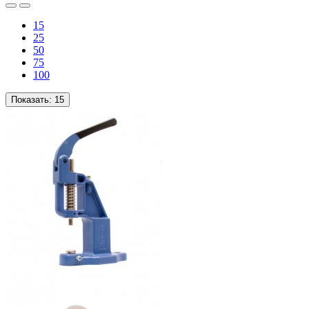
15
25
50
75
100
Показать:
15