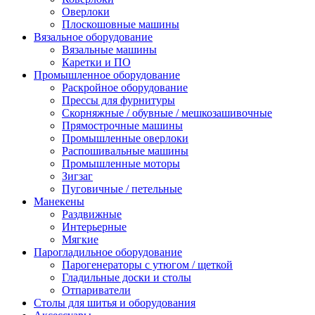
Оверлоки
Плоскошовные машины
Вязальное оборудование
Вязальные машины
Каретки и ПО
Промышленное оборудование
Раскройное оборудование
Прессы для фурнитуры
Скорняжные / обувные / мешкозашивочные
Прямострочные машины
Промышленные оверлоки
Распошивальные машины
Промышленные моторы
Зигзаг
Пуговичные / петельные
Манекены
Раздвижные
Интерьерные
Мягкие
Парогладильное оборудование
Парогенераторы с утюгом / щеткой
Гладильные доски и столы
Отпариватели
Столы для шитья и оборудования