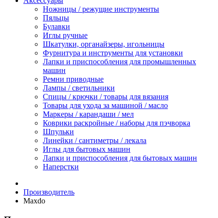
Аксессуары
Ножницы / режущие инструменты
Пяльцы
Булавки
Иглы ручные
Шкатулки, органайзеры, игольницы
Фурнитура и инструменты для установки
Лапки и приспособления для промышленных
машин
Ремни приводные
Лампы / светильники
Спицы / крючки / товары для вязания
Товары для ухода за машиной / масло
Маркеры / карандаши / мел
Коврики раскройные / наборы для пэчворка
Шпульки
Линейки / сантиметры / лекала
Иглы для бытовых машин
Лапки и приспособления для бытовых машин
Наперстки
Производитель
Maxdo