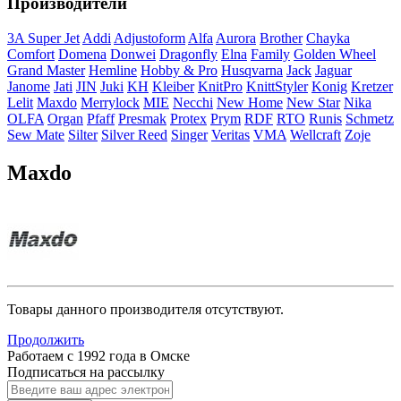
Производители
3A Super Jet
Addi
Adjustoform
Alfa
Aurora
Brother
Chayka
Comfort
Domena
Donwei
Dragonfly
Elna
Family
Golden Wheel
Grand Master
Hemline
Hobby & Pro
Husqvarna
Jack
Jaguar
Janome
Jati
JIN
Juki
KH
Kleiber
KnitPro
KnittStyler
Konig
Kretzer
Lelit
Maxdo
Merrylock
MIE
Necchi
New Home
New Star
Nika
OLFA
Organ
Pfaff
Presmak
Protex
Prym
RDF
RTO
Runis
Schmetz
Sew Mate
Silter
Silver Reed
Singer
Veritas
VMA
Wellcraft
Zoje
Maxdo
Товары данного производителя отсутствуют.
Продолжить
Работаем с 1992 года в Омске
Подписаться на рассылку