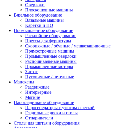
Оверлоки
Плоскошовные машины
Вязальное оборудование
Вязальные машины
Каретки и ПО
Промышленное оборудование
Раскройное оборудование
Прессы для фурнитуры
Скорняжные / обувные / мешкозашивочные
Прямострочные машины
Промышленные оверлоки
Распошивальные машины
Промышленные моторы
Зигзаг
Пуговичные / петельные
Манекены
Раздвижные
Интерьерные
Мягкие
Парогладильное оборудование
Парогенераторы с утюгом / щеткой
Гладильные доски и столы
Отпариватели
Столы для шитья и оборудования