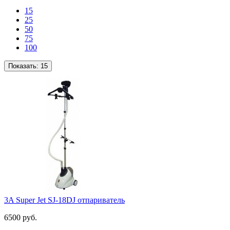
15
25
50
75
100
Показать:
15
3A Super Jet SJ-18DJ отпариватель
6500 руб.