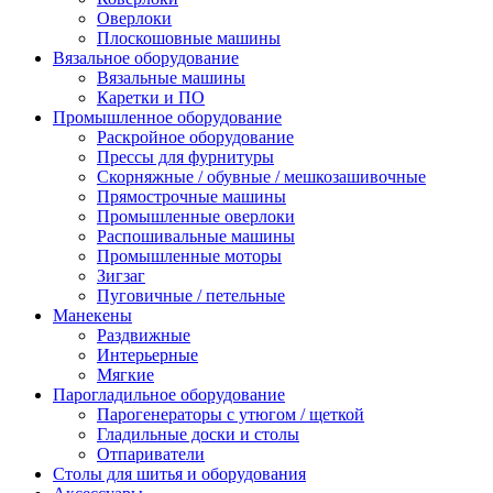
Оверлоки
Плоскошовные машины
Вязальное оборудование
Вязальные машины
Каретки и ПО
Промышленное оборудование
Раскройное оборудование
Прессы для фурнитуры
Скорняжные / обувные / мешкозашивочные
Прямострочные машины
Промышленные оверлоки
Распошивальные машины
Промышленные моторы
Зигзаг
Пуговичные / петельные
Манекены
Раздвижные
Интерьерные
Мягкие
Парогладильное оборудование
Парогенераторы с утюгом / щеткой
Гладильные доски и столы
Отпариватели
Столы для шитья и оборудования