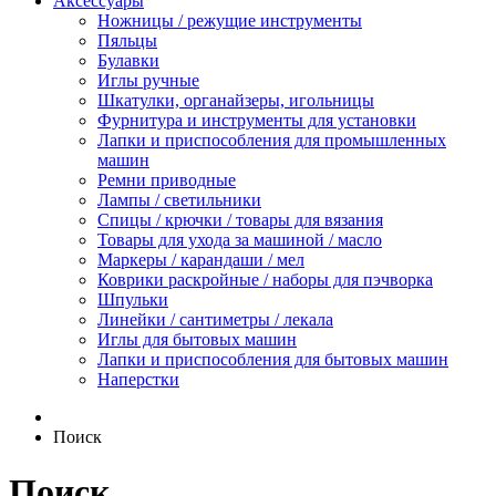
Аксессуары
Ножницы / режущие инструменты
Пяльцы
Булавки
Иглы ручные
Шкатулки, органайзеры, игольницы
Фурнитура и инструменты для установки
Лапки и приспособления для промышленных
машин
Ремни приводные
Лампы / светильники
Спицы / крючки / товары для вязания
Товары для ухода за машиной / масло
Маркеры / карандаши / мел
Коврики раскройные / наборы для пэчворка
Шпульки
Линейки / сантиметры / лекала
Иглы для бытовых машин
Лапки и приспособления для бытовых машин
Наперстки
Поиск
Поиск