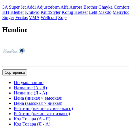
3A Super Jet
Addi
Adjustoform
Alfa
Aurora
Brother
Chayka
Comfort
KH
Kleiber
KnitPro
KnittStyler
Konig
Kretzer
Lelit
Maxdo
Merrylo
Singer
Veritas
VMA
Wellcraft
Zoje
Hemline
Сортировка
По умолчанию
Название (А - Я)
Название (Я - А)
Цена (низкая > высокая)
Цена (высокая > низкая)
Рейтинг (начиная с высокого)
Рейтинг (начиная с низкого)
Код Товара (А - Я)
Код Товара (Я - А)