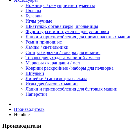
Аксессуары
Ножницы / режущие инструменты
Пяльцы
Булавки
Иглы ручные
Шкатулки, органайзеры, игольницы
Фурнитура и инструменты для установки
Лапки и приспособления для промышленных маши
Ремни приводные
Лампы / светильники
Спицы / крючки / товары для вязания
Товары для ухода за машиной / масло
Маркеры / карандаши / мел
Коврики раскройные / наборы для пэчворка
Шпульки
Линейки / сантиметры / лекала
Иглы для бытовых машин
Лапки и приспособления для бытовых машин
Наперстки
Производитель
Hemline
Производители