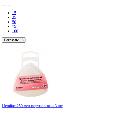
15
25
50
75
100
Показать:
15
Hemline 250 мел портновский 3 шт