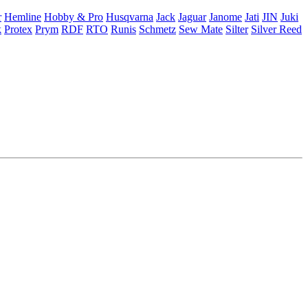
r
Hemline
Hobby & Pro
Husqvarna
Jack
Jaguar
Janome
Jati
JIN
Juki
k
Protex
Prym
RDF
RTO
Runis
Schmetz
Sew Mate
Silter
Silver Reed