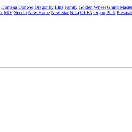
Domena
Donwei
Dragonfly
Elna
Family
Golden Wheel
Grand Maste
ck
MIE
Necchi
New Home
New Star
Nika
OLFA
Organ
Pfaff
Presma