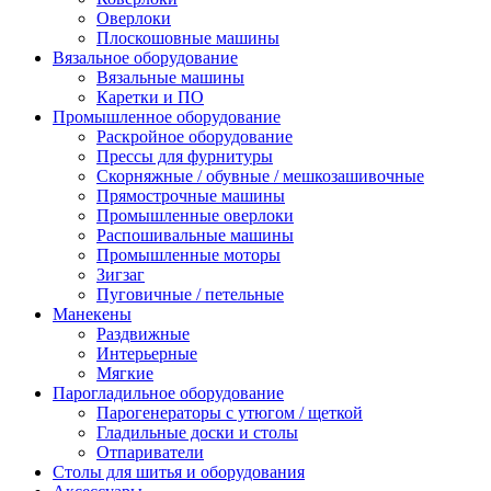
Оверлоки
Плоскошовные машины
Вязальное оборудование
Вязальные машины
Каретки и ПО
Промышленное оборудование
Раскройное оборудование
Прессы для фурнитуры
Скорняжные / обувные / мешкозашивочные
Прямострочные машины
Промышленные оверлоки
Распошивальные машины
Промышленные моторы
Зигзаг
Пуговичные / петельные
Манекены
Раздвижные
Интерьерные
Мягкие
Парогладильное оборудование
Парогенераторы с утюгом / щеткой
Гладильные доски и столы
Отпариватели
Столы для шитья и оборудования